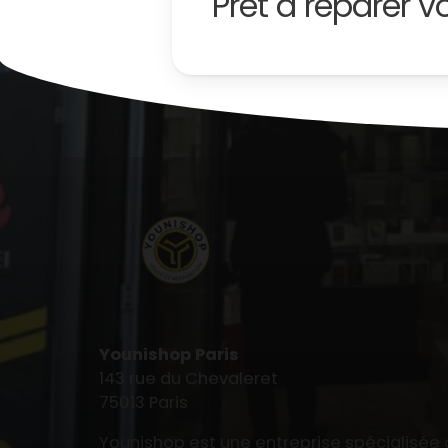
Prêt à
réparer
vo
Younishop Paris
143 rue du Chevaleret
75013 Paris
Younishop est une entreprise spécialisée 