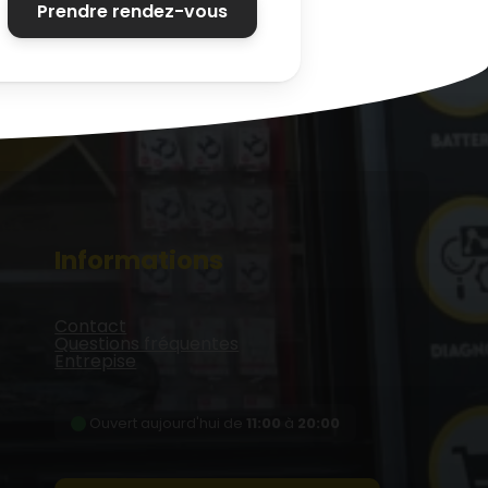
Prendre rendez-vous
Informations
Contact
Questions fréquentes
Entrepise
Ouvert aujourd'hui de
11:00
à
20:00