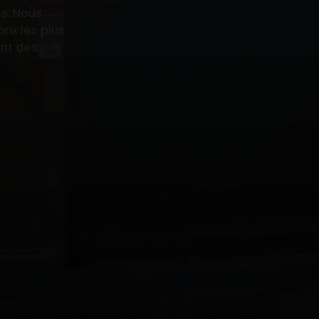
s. Nous
rix les plus
ant des