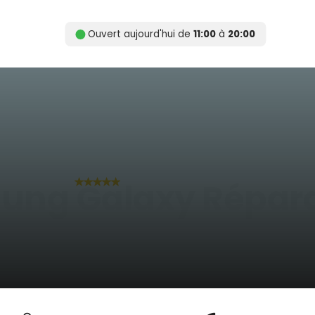
Ouvert aujourd'hui de
11:00
à
20:00
Gewaardeerd 4.9 van 5
ung Galaxy Répara