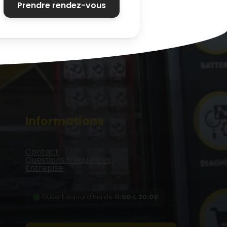
Prendre rendez-vous
Informations
Contact
Questions fréquentes
Entrepise
Ouvert aujourd'hui de
11:00
à
20:00