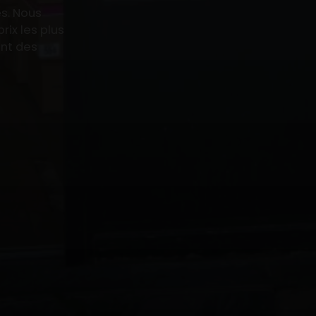
s. Nous
rix les plus
ant des