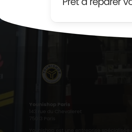
Prêt à
réparer
vo
Younishop Paris
143 rue du Chevaleret
75013 Paris
Younishop est une entreprise spécialisée 